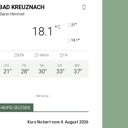
BAD KREUZNACH
Klarer Himmel
°
21
°
C
18.1
°
18.1
52%
1.6m/s
1%
DO.
FR.
SA.
SO.
MO.
21
°
28
°
30
°
33
°
37
°
- Werbung -
HÄUFIG GELESEN
Kurz Notiert vom 4. August 2026