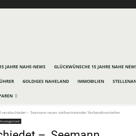
15 JAHRE NAHE-NEWS
GLÜCKWÜNSCHE 15 JAHRE NAHE NEW
ÜHRER
GOLDIGES NAHELAND
IMMOBILIEN
STELLENA
PAREN
 verabschiedet – Seemann neuer stellvertretender Verbandsvorsteher
Uncategorized
chiedet – Seemann