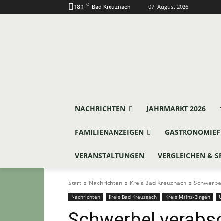
C
07. August 2026
18.1
Bad Kreuznach
NACHRICHTEN
JAHRMARKT 2026
FAMILIENANZEIGEN
GASTRONOMIEF
VERANSTALTUNGEN
VERGLEICHEN & S
Start
Nachrichten
Kreis Bad Kreuznach
Schwerbel
Nachrichten
Kreis Bad Kreuznach
Kreis Mainz-Bingen
Schwerbel verabs