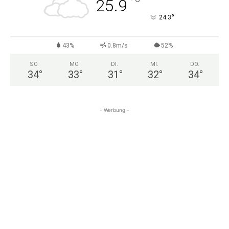
°
25.9
°
24.3
43%
0.8m/s
52%
SO.
MO.
DI.
MI.
DO.
34
°
33
°
31
°
32
°
34
°
- Werbung -