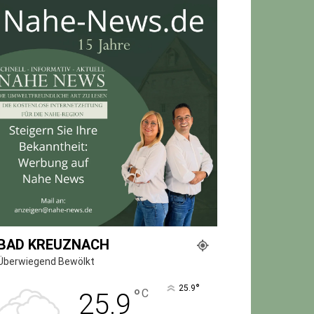
BAD KREUZNACH
Überwiegend Bewölkt
°
25.9
°
C
25.9