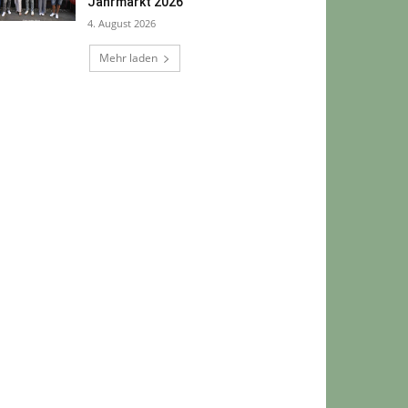
Jahrmarkt 2026
4. August 2026
Mehr laden
rofessionelles Webdesign aus Bad
reuznach und Umgebung bei Werbeagentur
ad Kreuznach
www.bad-kreuznach-
ebdesign.de