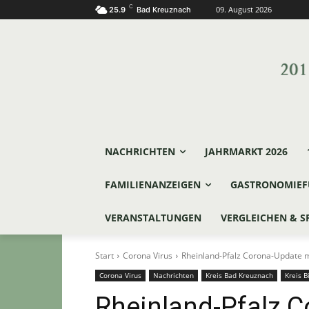
C
09. August 2026
25.9
Bad Kreuznach
NACHRICHTEN
JAHRMARKT 2026
FAMILIENANZEIGEN
GASTRONOMIEF
VERANSTALTUNGEN
VERGLEICHEN & S
Start
Corona Virus
Rheinland-Pfalz Corona-Update m
Corona Virus
Nachrichten
Kreis Bad Kreuznach
Kreis B
Rheinland-Pfalz 