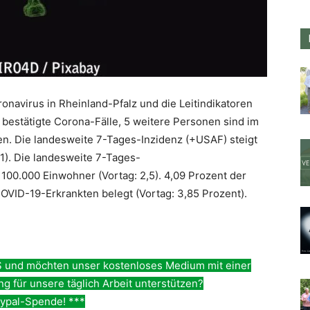
onavirus in Rheinland-Pfalz und die Leitindikatoren
6 bestätigte Corona-Fälle, 5 weitere Personen sind im
n. Die landesweite 7-Tages-Inzidenz (+USAF) steigt
,1). Die landesweite 7-Tages-
o 100.000 Einwohner (Vortag: 2,5). 4,09 Prozent der
COVID-19-Erkrankten belegt (Vortag: 3,85 Prozent).
 und möchten unser kostenloses Medium mit einer
 für unsere täglich Arbeit unterstützen?
ypal-Spende! ***