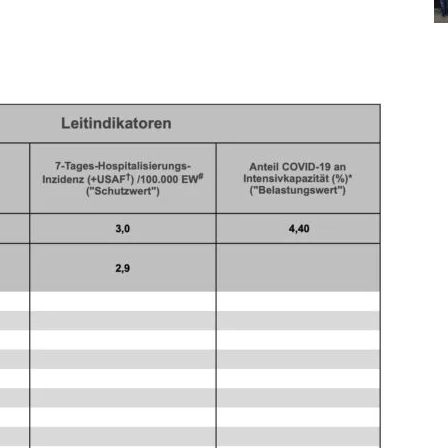
P
K
B
w