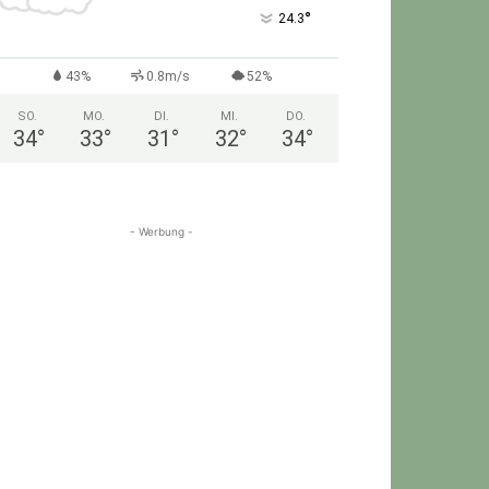
°
24.3
43%
0.8m/s
52%
SO.
MO.
DI.
MI.
DO.
34
°
33
°
31
°
32
°
34
°
- Werbung -