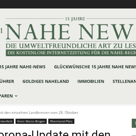
15 JAHRE NAHE-NEWS
GLÜCKWÜNSCHE 15 JAHRE NAHE NEW
ÜHRER
GOLDIGES NAHELAND
IMMOBILIEN
STELLENA
PAREN
it den einzelnen Landkreisen vom 28. Oktober
irkenfeld
Kreis Mainz-Bingen
Rheinland-Pfalz
Corona-Update mit den