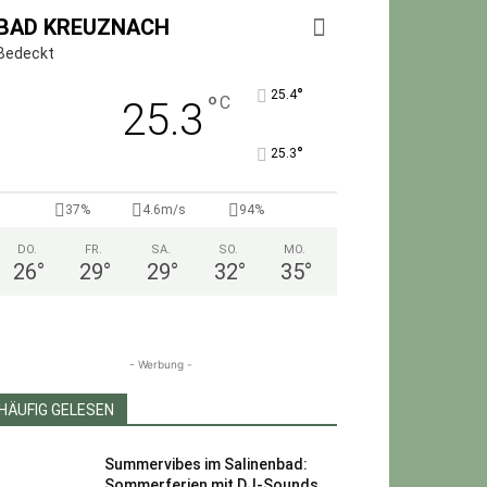
BAD KREUZNACH
Bedeckt
°
25.4
°
C
25.3
°
25.3
37%
4.6m/s
94%
DO.
FR.
SA.
SO.
MO.
26
°
29
°
29
°
32
°
35
°
- Werbung -
HÄUFIG GELESEN
Summervibes im Salinenbad:
Sommerferien mit DJ-Sounds