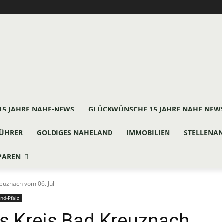
15 JAHRE NAHE-NEWS
GLÜCKWÜNSCHE 15 JAHRE NAHE NEW
ÜHRER
GOLDIGES NAHELAND
IMMOBILIEN
STELLENA
PAREN
euznach vom 06. Juli
nd-Pfalz
s Kreis Bad Kreuznach