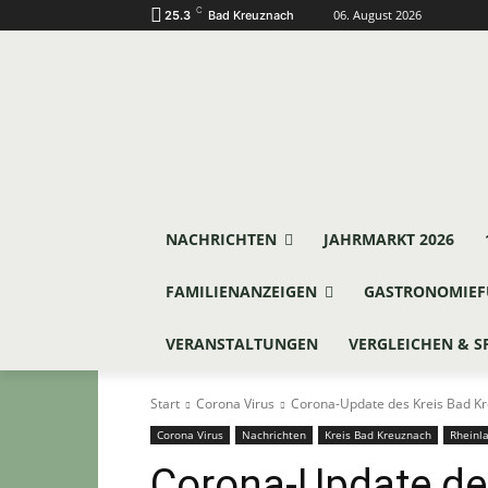
C
06. August 2026
25.3
Bad Kreuznach
NACHRICHTEN
JAHRMARKT 2026
FAMILIENANZEIGEN
GASTRONOMIEF
VERANSTALTUNGEN
VERGLEICHEN & S
Start
Corona Virus
Corona-Update des Kreis Bad Kr
Corona Virus
Nachrichten
Kreis Bad Kreuznach
Rheinla
Corona-Update de