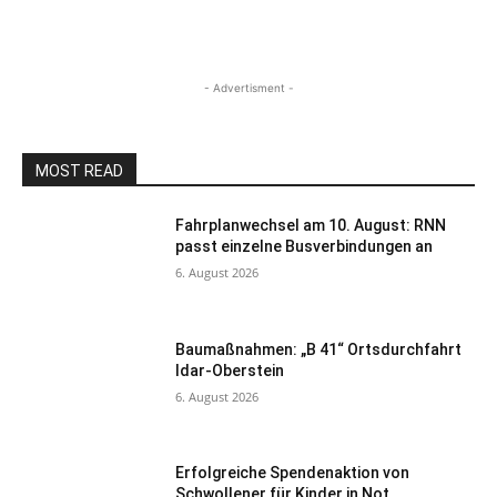
- Advertisment -
MOST READ
Fahrplanwechsel am 10. August: RNN
passt einzelne Busverbindungen an
6. August 2026
Baumaßnahmen: „B 41“ Ortsdurchfahrt
Idar-Oberstein
6. August 2026
Erfolgreiche Spendenaktion von
Schwollener für Kinder in Not