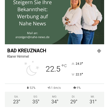
BAD KREUZNACH
Klarer Himmel
°
24.3
°
C
22.5
°
22.5
52%
1.6m/s
9%
SA.
SO.
MO.
DI.
MI.
23
°
35
°
34
°
29
°
31
°