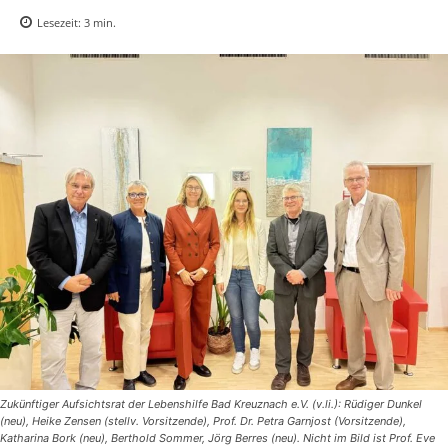
Lesezeit:
3
min.
Zukünftiger Aufsichtsrat der Lebenshilfe Bad Kreuznach e.V. (v.li.): Rüdiger Dunkel
(neu), Heike Zensen (stellv. Vorsitzende), Prof. Dr. Petra Garnjost (Vorsitzende),
Katharina Bork (neu), Berthold Sommer, Jörg Berres (neu). Nicht im Bild ist Prof. Eve