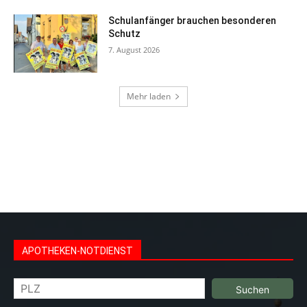
Schulanfänger brauchen besonderen
Schutz
7. August 2026
Mehr laden
Professionelles Webdesign aus Bad Kreuznach und
Umgebung bei Werbeagentur Bad Kreuznach
www.bad-
kreuznach-webdesign.de
APOTHEKEN-NOTDIENST
Suchen