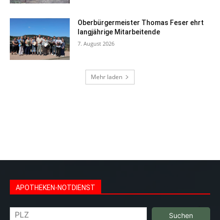
Oberbürgermeister Thomas Feser ehrt
langjährige Mitarbeitende
7. August 2026
Mehr laden
Professionelles Webdesign aus Bad Kreuznach und
Umgebung bei Werbeagentur Bad Kreuznach
www.bad-
kreuznach-webdesign.de
APOTHEKEN-NOTDIENST
Suchen