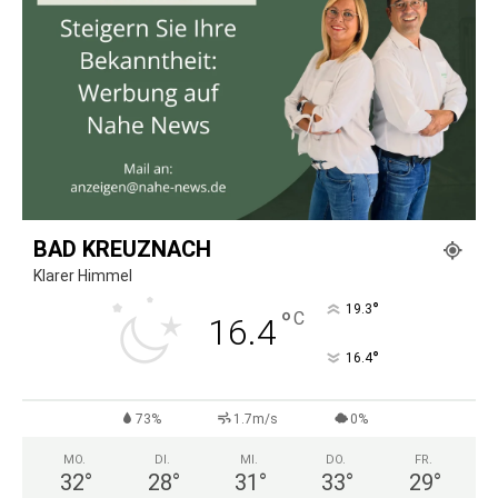
BAD KREUZNACH
Klarer Himmel
°
19.3
°
C
16.4
°
16.4
73%
1.7m/s
0%
MO.
DI.
MI.
DO.
FR.
32
°
28
°
31
°
33
°
29
°