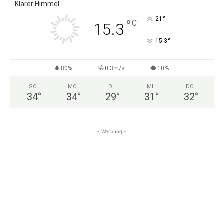
Klarer Himmel
°
21
°
C
15.3
°
15.3
80%
0.3m/s
10%
SO.
MO.
DI.
MI.
DO.
34
°
34
°
29
°
31
°
32
°
- Werbung -