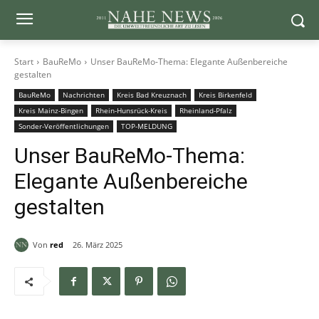
Start
BauReMo
Unser BauReMo-Thema: Elegante Außenbereiche
gestalten
BauReMo
Nachrichten
Kreis Bad Kreuznach
Kreis Birkenfeld
Kreis Mainz-Bingen
Rhein-Hunsrück-Kreis
Rheinland-Pfalz
Sonder-Veröffentlichungen
TOP-MELDUNG
Unser BauReMo-Thema:
Elegante Außenbereiche
gestalten
Von
red
26. März 2025