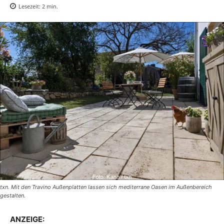
Lesezeit:
2
min.
txn. Mit den Travino Außenplatten lassen sich mediterrane Oasen im Außenbereich
gestalten.
ANZEIGE: