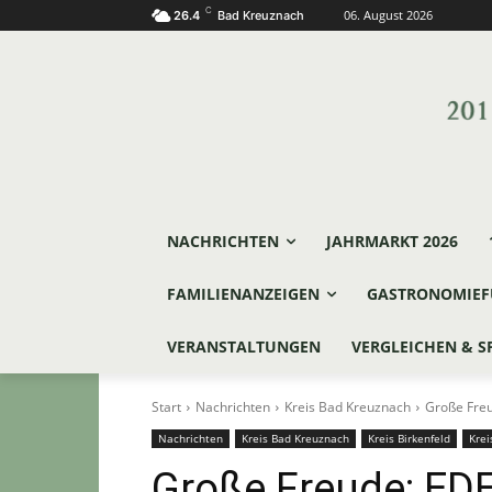
C
06. August 2026
26.4
Bad Kreuznach
NACHRICHTEN
JAHRMARKT 2026
FAMILIENANZEIGEN
GASTRONOMIEF
VERANSTALTUNGEN
VERGLEICHEN & S
Start
Nachrichten
Kreis Bad Kreuznach
Große Freu
Nachrichten
Kreis Bad Kreuznach
Kreis Birkenfeld
Krei
Große Freude: ED