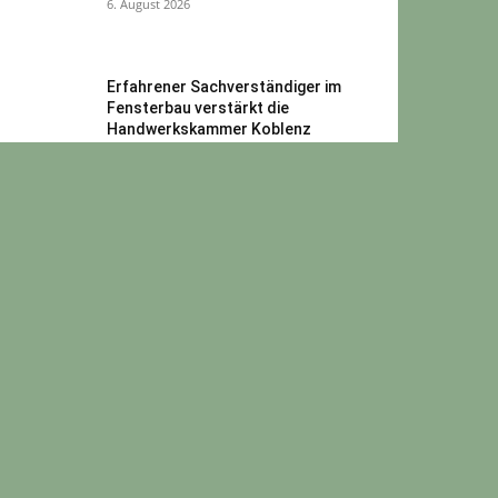
6. August 2026
Erfahrener Sachverständiger im
Fensterbau verstärkt die
Handwerkskammer Koblenz
3. August 2026
Vermisster aus Windesheim:
Private Suchaktion führt zu
traurigem Fund
6. August 2026
Wallhäuser Kerb startet
erstmals mit dem
Fleischwurstdonnerstag
5. August 2026
Mehr laden