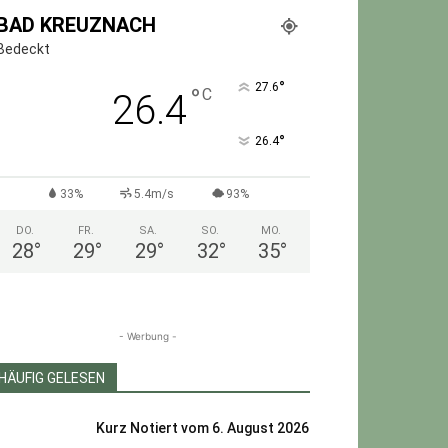
BAD KREUZNACH
Bedeckt
°
27.6
°
C
26.4
°
26.4
33%
5.4m/s
93%
DO.
FR.
SA.
SO.
MO.
28
°
29
°
29
°
32
°
35
°
- Werbung -
HÄUFIG GELESEN
Kurz Notiert vom 6. August 2026